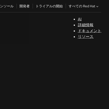
すべての Red Hat
ンソール
開発者
トライアルの開始
AI
サ
詳細情報
ポ
ドキュメント
ー
リソース
ト
コ
ン
ソ
ー
ル
開
発
者