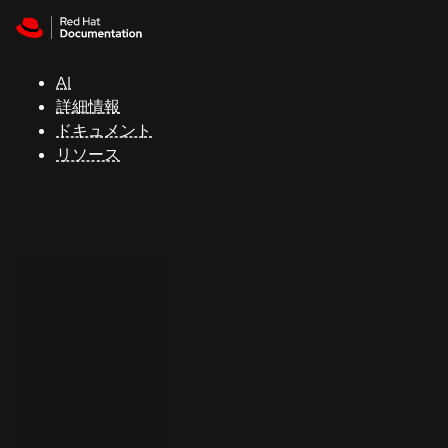
Skip to navigation
Skip to content
サ
ポ
ー
AI
ト
詳細情報
ドキュメント
リソース
コ
ン
ソ
ー
ル
開
発
者
ト
ラ