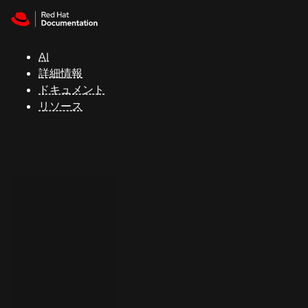
Skip to navigation
Skip to content
サ
ポ
ー
AI
ト
詳細情報
ドキュメント
リソース
コ
ン
ソ
ー
ル
開
発
者
ト
ラ