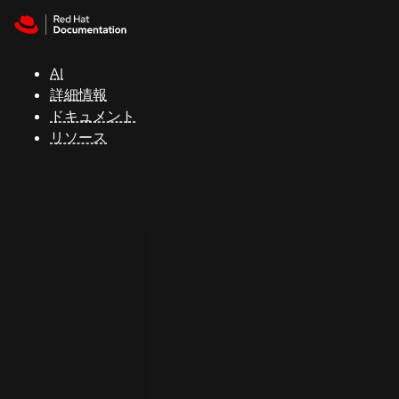
Skip to navigation
Skip to content
サ
ポ
ー
AI
ト
詳細情報
ドキュメント
リソース
コ
ン
ソ
ー
ル
開
発
者
ト
ラ