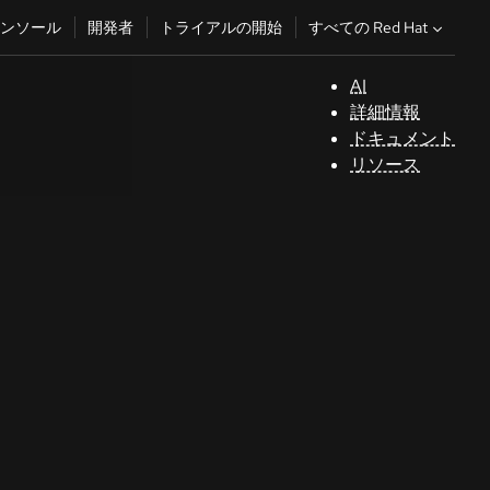
すべての Red Hat
ンソール
開発者
トライアルの開始
AI
サ
詳細情報
ポ
ドキュメント
ー
リソース
ト
コ
ン
ソ
ー
ル
開
発
者