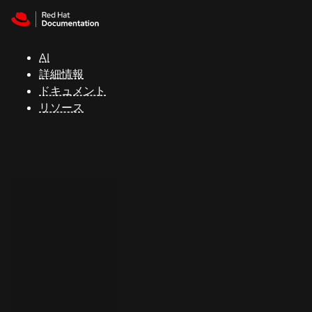
Skip to navigation
Skip to content
サ
ポ
ー
AI
ト
詳細情報
ドキュメント
リソース
コ
ン
ソ
ー
ル
開
発
者
ト
ラ