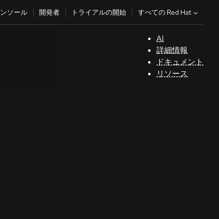
すべての Red Hat
ンソール
開発者
トライアルの開始
AI
サ
詳細情報
ポ
ドキュメント
ー
リソース
ト
コ
ン
ソ
ー
ル
開
発
者