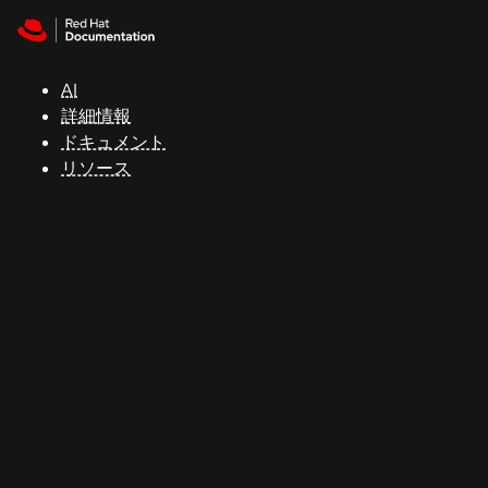
Skip to navigation
Skip to content
サ
ポ
ー
AI
ト
詳細情報
ドキュメント
リソース
コ
ン
ソ
ー
ル
開
発
者
ト
ラ