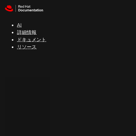
Skip to navigation
Skip to content
サ
ポ
ー
AI
ト
詳細情報
ドキュメント
リソース
コ
ン
ソ
ー
ル
開
発
者
ト
ラ