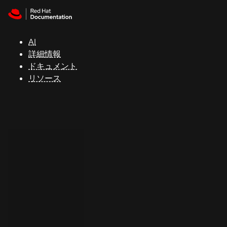
Skip to navigation
Skip to content
サ
ポ
ー
AI
ト
詳細情報
ドキュメント
リソース
コ
ン
ソ
ー
ル
開
発
者
ト
ラ