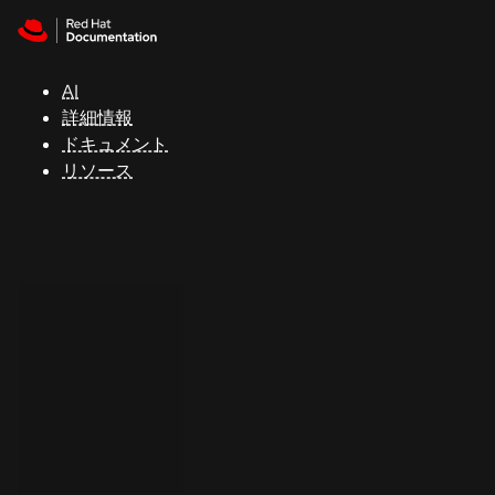
Skip to navigation
Skip to content
サ
ポ
ー
AI
ト
詳細情報
ドキュメント
リソース
コ
ン
ソ
ー
ル
開
発
者
ト
ラ