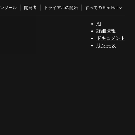
すべての Red Hat
ンソール
開発者
トライアルの開始
AI
サ
詳細情報
ポ
ドキュメント
ー
リソース
ト
コ
ン
ソ
ー
ル
開
発
者