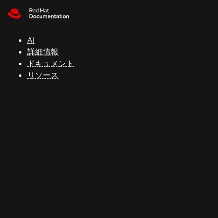
Skip to navigation
Skip to content
サ
ポ
ー
AI
ト
詳細情報
ドキュメント
リソース
コ
ン
ソ
ー
ル
開
発
者
ト
ラ