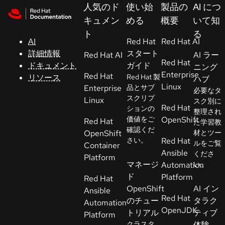
Skip to navigation
Skip to content
人気のド
使い始
製品の
AI につ
サ
キュメン
める
概要
いて知
ポ
ト
る
ー
AI
Red Hat
Red Hat AI
ト
詳細情報
スタート
Red Hat AI
AI ラー
Red Hat
ドキュメント
ガイド
ニング
Enterprise
Red Hat
リソース
Red Hat 製
ハブ
コ
Linux
Enterprise
品とサブ
必要なタ
ン
スクリプ
Linux
スク別に
ソ
Red Hat
ションの
整理され
ー
価値をご
OpenShift
Red Hat
た学習教
ル
確認くだ
OpenShift
材とツー
さい。
Red Hat
ルをご覧
Container
Ansible
くださ
開
Platform
マネージ
Automation
い。
発
ド
Platform
Red Hat
者
OpenShift
AI イン
Ansible
Red Hat
のチュー
タラク
Automation
ト
OpenJDK
トリアル
ティブ
Platform
ラ
クラスタ
体験