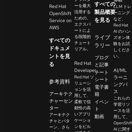
すべての
イ
ーを最大
Red Hat
LLM トレ
ア
製品概要
活用する
ーニング
OpenShift
ための、
ル
など、
を見る
Service on
エクスパ
Red Hat
の
AWS
ートによ
AI のハン
開
る段階的
ライブ
ズオン体
すべての
始
チュート
験をお試
ラリー
ドキュメ
リアル。
しくださ
ントを見
お
い。
ブログ
Red Hat
問
る
と記事
Developer
AI/ML
い
チート
Red Hat ソ
ラーニ
合
シート
参考資料
リューシ
ングパ
わ
言
電子書
ョンを活
語
ス
せ
アーキテク
籍
用して、
の
これらの
チャーセン
イベン
柔軟で信
選
学習リソ
ター
頼性の高
ト
択
ースを活
いアプリ
アーキテク
動画
用して、
ケーショ
チャとパタ
OpenShif
ンをビル
ーン、さら
AI に関す