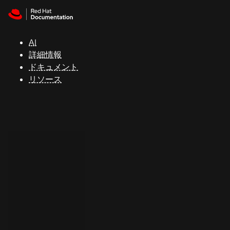
Skip to navigation
Skip to content
サ
ポ
ー
AI
ト
詳細情報
ドキュメント
リソース
コ
ン
ソ
ー
ル
開
発
者
ト
ラ