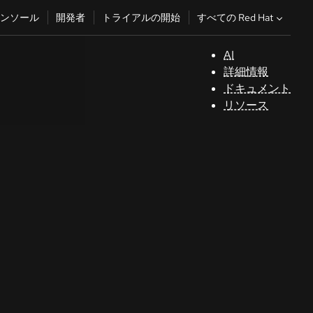
すべての Red Hat
ンソール
開発者
トライアルの開始
AI
サ
詳細情報
ポ
ドキュメント
ー
リソース
ト
コ
ン
ソ
ー
ル
開
発
者