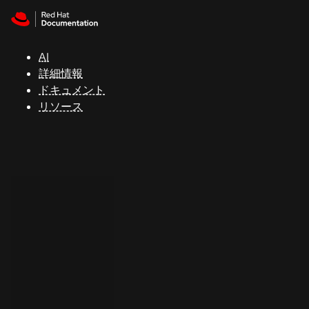
Skip to navigation
Skip to content
サ
ポ
ー
AI
ト
詳細情報
ドキュメント
リソース
コ
ン
ソ
ー
ル
開
発
者
ト
ラ