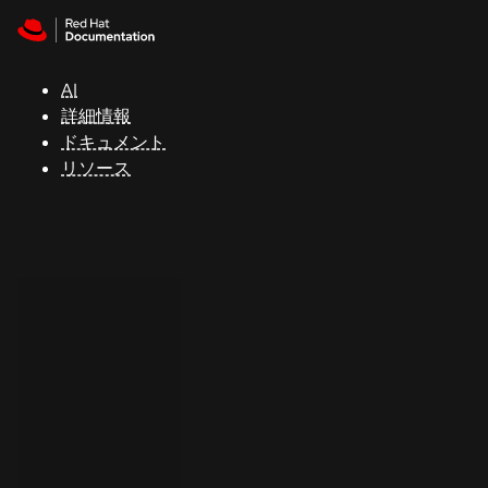
Skip to navigation
Skip to content
サ
ポ
ー
AI
ト
詳細情報
ドキュメント
リソース
コ
ン
ソ
ー
ル
開
発
者
ト
ラ