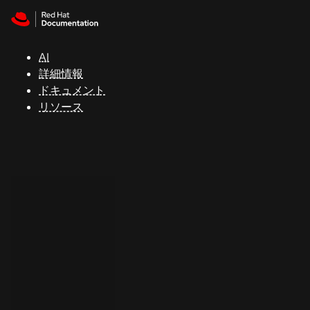
Skip to navigation
Skip to content
サ
ポ
ー
AI
ト
詳細情報
ドキュメント
リソース
コ
ン
ソ
ー
ル
開
発
者
ト
ラ