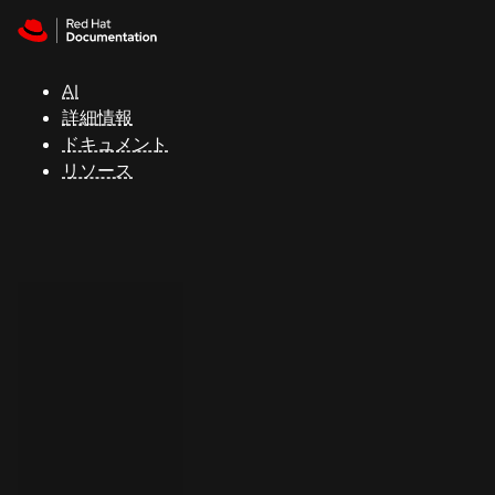
Skip to navigation
Skip to content
サ
ポ
ー
AI
ト
詳細情報
ドキュメント
リソース
コ
ン
ソ
ー
ル
開
発
者
ト
ラ