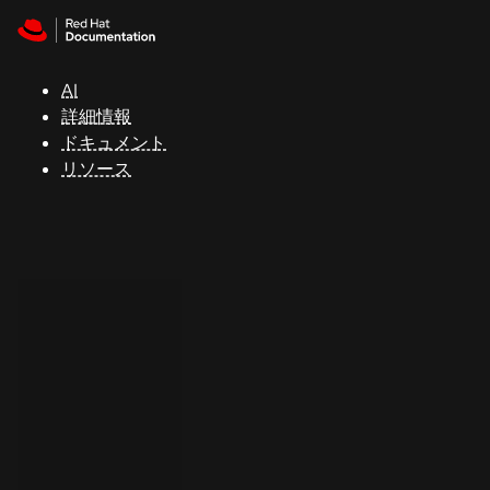
Skip to navigation
Skip to content
サ
ポ
ー
AI
ト
詳細情報
ドキュメント
リソース
コ
ン
ソ
ー
ル
開
発
者
ト
ラ