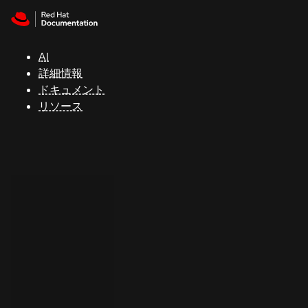
Skip to navigation
Skip to content
サ
ポ
ー
AI
ト
詳細情報
ドキュメント
リソース
コ
ン
ソ
ー
ル
開
発
者
ト
ラ