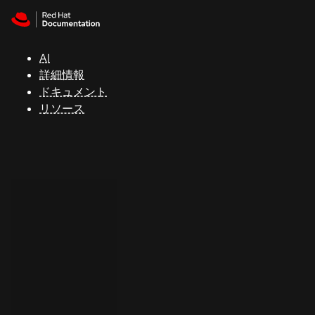
Skip to navigation
Skip to content
サ
ポ
ー
AI
ト
詳細情報
ドキュメント
リソース
コ
ン
ソ
ー
ル
開
発
者
ト
ラ