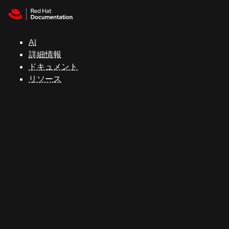
Skip to navigation
Skip to content
サ
ポ
ー
AI
ト
詳細情報
ドキュメント
リソース
コ
ン
ソ
ー
ル
開
発
者
ト
ラ