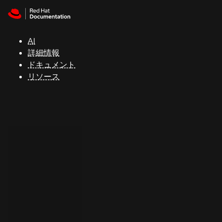
Skip to navigation
Skip to content
サ
ポ
ー
AI
ト
詳細情報
ドキュメント
リソース
コ
ン
ソ
ー
ル
開
発
者
ト
ラ