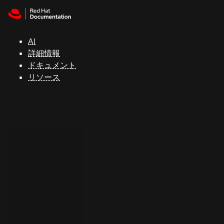
Skip to navigation
Skip to content
サ
ポ
ー
AI
ト
詳細情報
ドキュメント
リソース
コ
ン
ソ
ー
ル
開
発
者
ト
ラ