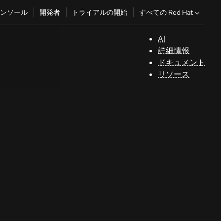
すべての Red Hat
ンソール
開発者
トライアルの開始
AI
サ
詳細情報
ポ
ドキュメント
ー
リソース
ト
コ
ン
ソ
ー
ル
開
発
者