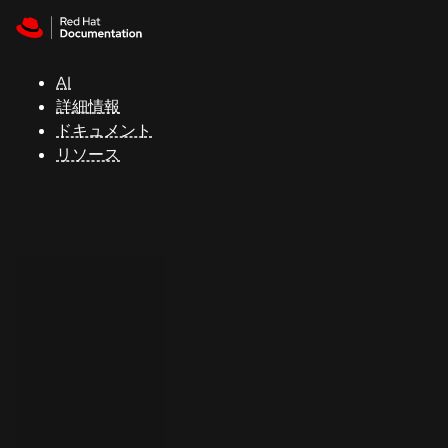
Skip to navigation
Skip to content
サ
ポ
ー
AI
ト
詳細情報
ドキュメント
リソース
コ
ン
ソ
ー
ル
開
発
者
ト
ラ