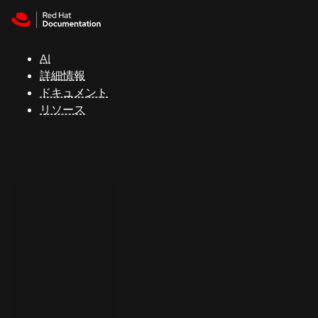
Skip to navigation
Skip to content
サ
ポ
ー
AI
ト
詳細情報
ドキュメント
リソース
コ
ン
ソ
ー
ル
開
発
者
ト
ラ