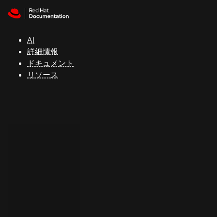
Skip to navigation
Skip to content
サ
ポ
ー
AI
ト
詳細情報
ドキュメント
リソース
コ
ン
ソ
ー
ル
開
発
者
ト
ラ