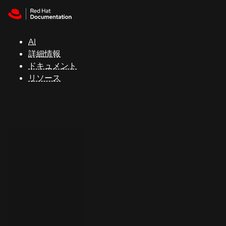
Skip to navigation
Skip to content
サ
ポ
ー
AI
ト
詳細情報
ドキュメント
リソース
コ
ン
ソ
ー
ル
開
発
者
ト
ラ