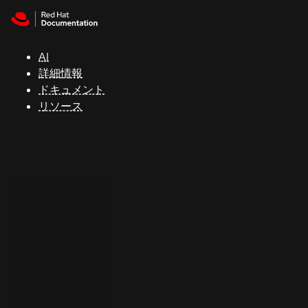
Skip to navigation
Skip to content
サ
ポ
ー
AI
ト
詳細情報
ドキュメント
リソース
コ
ン
ソ
ー
ル
開
発
者
ト
ラ