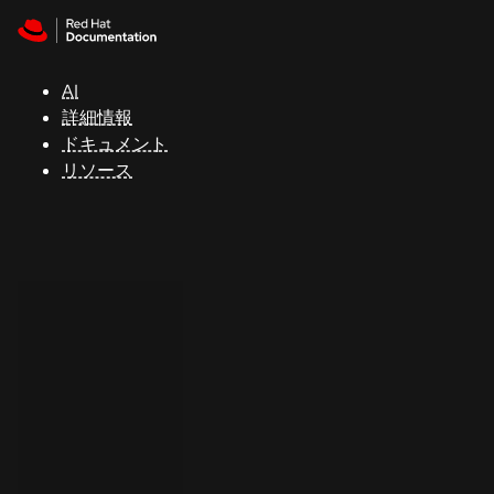
Skip to navigation
Skip to content
サ
ポ
ー
AI
ト
詳細情報
ドキュメント
リソース
コ
ン
ソ
ー
ル
開
発
者
ト
ラ