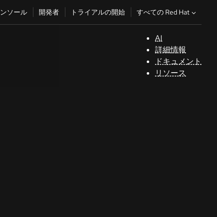
すべての Red Hat
ンソール
開発者
トライアルの開始
AI
サ
詳細情報
ポ
ドキュメント
ー
リソース
ト
コ
ン
ソ
ー
ル
開
発
者