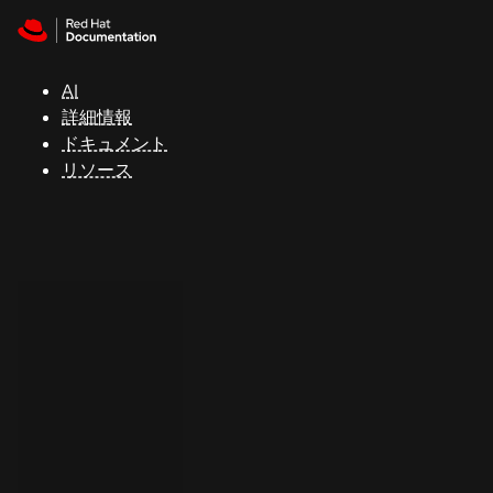
Skip to navigation
Skip to content
サ
ポ
ー
AI
ト
詳細情報
ドキュメント
リソース
コ
ン
ソ
ー
ル
開
発
者
ト
ラ