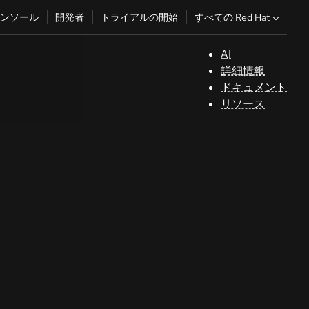
すべての Red Hat
ンソール
開発者
トライアルの開始
AI
サ
詳細情報
ポ
ドキュメント
ー
リソース
ト
コ
ン
ソ
ー
ル
開
発
者