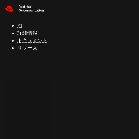
Skip to navigation
Skip to content
サ
ポ
ー
AI
ト
詳細情報
ドキュメント
リソース
コ
ン
ソ
ー
ル
開
発
者
ト
ラ