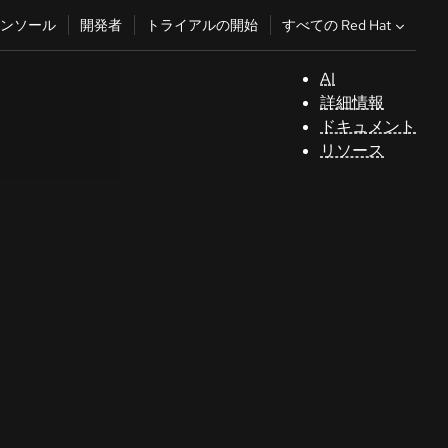
すべての Red Hat
ンソール
開発者
トライアルの開始
AI
サ
詳細情報
ポ
ドキュメント
ー
リソース
ト
コ
ン
ソ
ー
ル
開
発
者