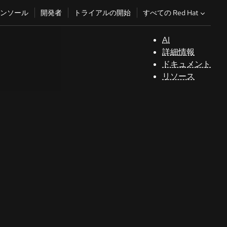
すべての Red Hat
ンソール
開発者
トライアルの開始
AI
サ
詳細情報
ポ
ドキュメント
ー
リソース
ト
コ
ン
ソ
ー
ル
開
発
者