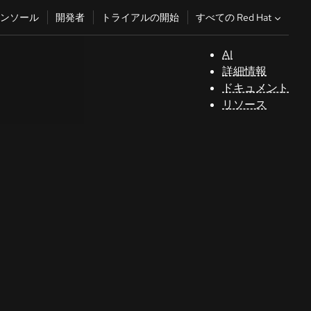
すべての Red Hat
ンソール
開発者
トライアルの開始
AI
サ
詳細情報
ポ
ドキュメント
ー
リソース
ト
コ
ン
ソ
ー
ル
開
発
者