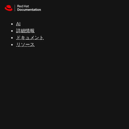
Skip to navigation
Skip to content
サ
ポ
ー
AI
ト
詳細情報
ドキュメント
リソース
コ
ン
ソ
ー
ル
開
発
者
ト
ラ