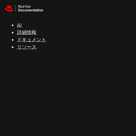
Skip to navigation
Skip to content
サ
ポ
ー
AI
ト
詳細情報
ドキュメント
リソース
コ
ン
ソ
ー
ル
開
発
者
ト
ラ