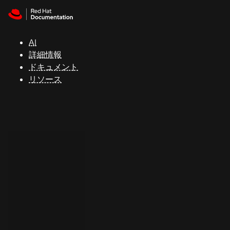
Skip to navigation
Skip to content
サ
ポ
ー
AI
ト
詳細情報
ドキュメント
リソース
コ
ン
ソ
ー
ル
開
発
者
ト
ラ