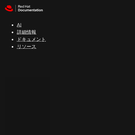
Skip to navigation
Skip to content
サ
ポ
ー
AI
ト
詳細情報
ドキュメント
リソース
コ
ン
ソ
ー
ル
開
発
者
ト
ラ