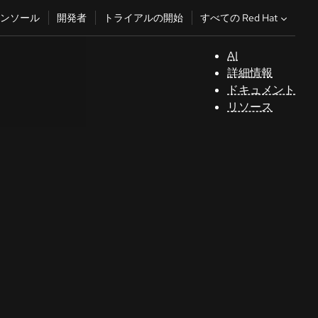
すべての Red Hat
ンソール
開発者
トライアルの開始
AI
サ
詳細情報
ポ
ドキュメント
ー
リソース
ト
コ
ン
ソ
ー
ル
開
発
者