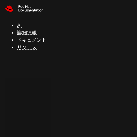
Skip to navigation
Skip to content
サ
ポ
ー
AI
ト
詳細情報
ドキュメント
リソース
コ
ン
ソ
ー
ル
開
発
者
ト
ラ