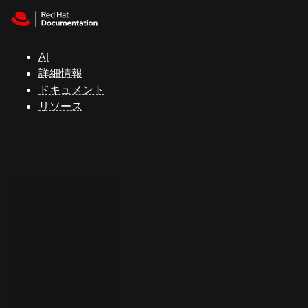
Skip to navigation
Skip to content
サ
ポ
ー
AI
ト
詳細情報
ドキュメント
リソース
コ
ン
ソ
ー
ル
開
発
者
ト
ラ