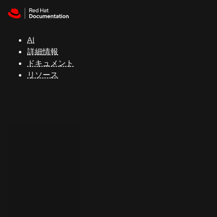
Skip to navigation
Skip to content
サ
ポ
ー
AI
ト
詳細情報
ドキュメント
リソース
コ
ン
ソ
ー
ル
開
発
者
ト
ラ