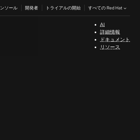
すべての Red Hat
ンソール
開発者
トライアルの開始
AI
サ
詳細情報
ポ
ドキュメント
ー
リソース
ト
コ
ン
ソ
ー
ル
開
発
者