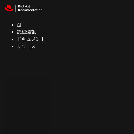
Skip to navigation
Skip to content
サ
ポ
ー
AI
ト
詳細情報
ドキュメント
リソース
コ
ン
ソ
ー
ル
開
発
者
ト
ラ